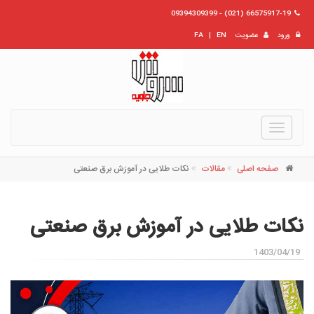
66575917-19 (021) - 09394309399
ورود
عضویت
EN
|
FA
Toggle
navigation
صفحه اصلی
مقالات
نکات طلایی در آموزش برق صنعتی
نکات طلایی در آموزش برق صنعتی
1403/04/19