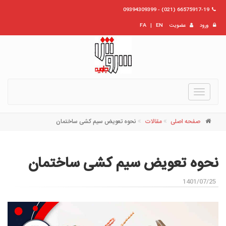
66575917-19 (021) - 09394309399
ورود
عضویت
EN
|
FA
Toggle
navigation
صفحه اصلی
مقالات
نحوه تعویض سیم کشی ساختمان
نحوه تعویض سیم کشی ساختمان
1401/07/25