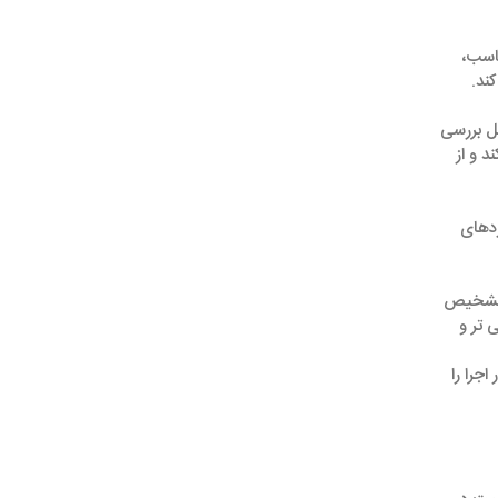
ناسب،
ند.
مل بررسی
د و از
ردهای
، تشخیص
‌تر و
جرا را