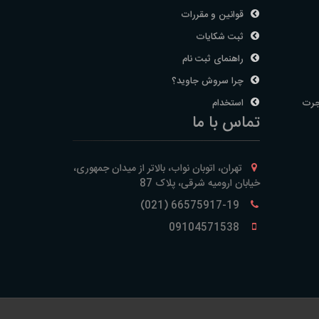
قوانین و مقررات
ثبت شکایات
راهنمای ثبت نام
چرا سروش جاوید؟
جرت
استخدام
تماس با ما
تهران، اتوبان نواب، بالاتر از میدان جمهوری،
خیابان ارومیه شرقی، پلاک 87
66575917-19 (021)
09104571538