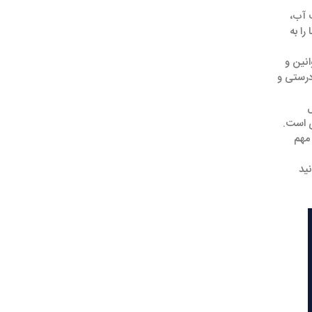
ب آب،
را به
انین و
درستی و
ل
ی است.
مهم
ید