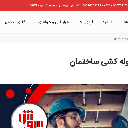
66575917-19 (021) - 09394
آخرین بروزرسانی : دوشنبه 12 مرداد 1405
ها
اساتید
آزمون ها
اخبار فنی و حرفه ای
گالری تصاویر
ی ساختمان
وله کشی ساختمان