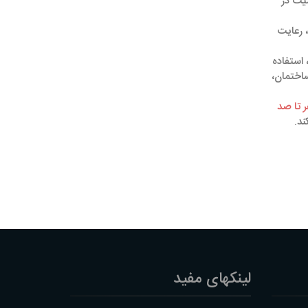
میت در
، رعایت
 استفاده
ساختمان،
د.
لینکهای مفید