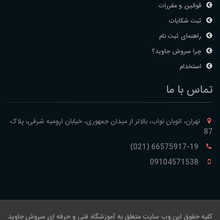
قوانین و مقررات
ثبت شکایات
راهنمای ثبت نام
چرا سروش جاوید؟
استخدام
تماس با ما
تهران، اتوبان نواب، بالاتر از میدان جمهوری، خیابان ارومیه شرقی، پلاک
87
66575917-19 (021)
09104571538
کلیه حقوق این وب سایت متعلق به آموزشگاه فنی و حرفه ای سروش جاوید