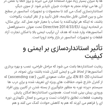
ها به میزان بسیار زیاد مورد استفاده قرار می‌ گیرند و بروز خطا یا نقص در
آن‌ ها می‌ تواند منجر به حوادث جبران‌ ناپذیر شود. از سوی دیگر،
استانداردسازی کمک می‌ کند تا محصولات و تجهیزات آسانسور در سطح
ملی و بین‌ المللی قابل مقایسه، قابل تأیید و از نظر کیفیت یکنواخت
باشند، نه اینکه هر تولیدکننده یا نصاب با معیار خود عمل کند. برای مثال،
در اتحادیه اروپا، Directive 2014/33/EU تحت عنوان «دستورالعمل
آسانسورها» وارد شده که هدف آن ترکیب ایمنی بالا با امکان تجارت آزاد
قطعات و تجهیزات آسانسور در بازار واحد اروپا است.
تأثیر استانداردسازی بر ایمنی و
کیفیت
رعایت استانداردها باعث می‌ شود که مراحل طراحی، نصب و بهره‌ برداری
آسانسور‌ها از لحاظ فنی و ایمنی کنترل شده باشند؛ برای نمونه، در
استاندارد EN 81-20، برای حالت صعودی کابین (ascending car) که
از کنترل خارج شود، حفاظت‌ های ویژه‌ ای تعریف شده و برای درب‌ ها
سیستم «پرده نور» به منظور جلوگیری از بسته شدن درِ کابین روی افراد
ورودی پیش‌ بینی شده است. همچنین، استانداردها امکان پایش
وضعیت قطعات، تطابق با الزامات تست و بررسی و اعمال نگهداری دوره‌
ای را فراهم می‌ آورند که هم به کاهش حوادث کمک می‌ کنند و هم