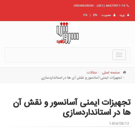
66575917-19 (021) - 09394309399
ورود
عضویت
EN
|
FA
Toggle
navigation
صفحه اصلی
مقالات
تجهیزات ایمنی آسانسور و نقش آن ‌ها در استانداردسازی
تجهیزات ایمنی آسانسور و نقش آن
‌ها در استانداردسازی
1404/08/13