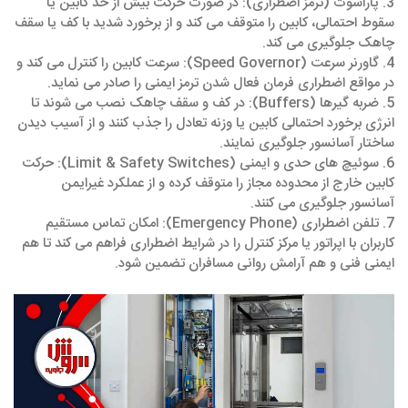
3. پاراشوت (ترمز اضطراری): در صورت حرکت بیش از حد کابین یا
سقوط احتمالی، کابین را متوقف می‌ کند و از برخورد شدید با کف یا سقف
چاهک جلوگیری می‌ کند.
4. گاورنر سرعت (Speed Governor): سرعت کابین را کنترل می‌ کند و
در مواقع اضطراری فرمان فعال شدن ترمز ایمنی را صادر می‌ نماید.
5. ضربه‌ گیرها (Buffers): در کف و سقف چاهک نصب می‌ شوند تا
انرژی برخورد احتمالی کابین یا وزنه تعادل را جذب کنند و از آسیب دیدن
ساختار آسانسور جلوگیری نمایند.
6. سوئیچ‌ های حدی و ایمنی (Limit & Safety Switches): حرکت
کابین خارج از محدوده مجاز را متوقف کرده و از عملکرد غیرایمن
آسانسور جلوگیری می‌ کنند.
7. تلفن اضطراری (Emergency Phone): امکان تماس مستقیم
کاربران با اپراتور یا مرکز کنترل را در شرایط اضطراری فراهم می‌ کند تا هم
ایمنی فنی و هم آرامش روانی مسافران تضمین شود.