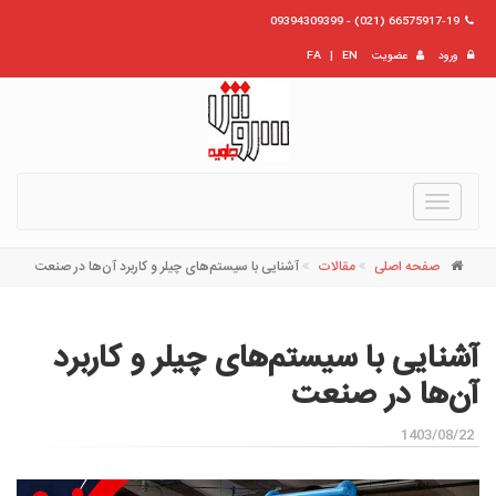
66575917-19 (021) - 09394309399
ورود
عضویت
EN
|
FA
Toggle
navigation
صفحه اصلی
مقالات
آشنایی با سیستم‌های چیلر و کاربرد آن‌ها در صنعت
آشنایی با سیستم‌های چیلر و کاربرد
آن‌ها در صنعت
1403/08/22