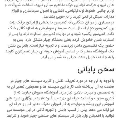
‌های نیرو و حرکت، توانایی درک مفاهیم مبانی تبرید، شناخت شیرآلات و
لوازم جانبی خطوط لوله ارتباطی، آشنایی با اصول سرماسازی و انواع
مدارات سیکل تراکمی تبرید را به خوبی بشناسد.
در بسیاری از مواقع هنگامی که کمپرسور یا بخشی از اپراتور برفک بزند،
برق کمپرسور دچار اتصال شود، سیستم سرمایشی به اندازه کافی خنک
نکند، کمپرسور یکسره شود و در نهایت کمپرسور استارت نزند یا پس از
استارت شدن خاموش گردد یعنی دستگاه چیلر مشکل دارد. پس به
حضور یک تکنیسین ماهر، زبردست و با تجربه نیاز است. بنابراین نقش
یک آموزشگاه معتبر که بر اساس آموزش حرفه ‌ای چیلر تعمیرکاران کاربلد
را به جامعه تحویل دهد، حیاتی به شمار می آید.
سخن پایانی
با توجه به آن چه در مورد تعریف، نقش و کاربرد سیستم ‌های چیلر در
صنعت به آن پرداخته شد، کار با این سیستم ها و همچنین تعمیر آن به
به تخصص و مهارت بالایی نیاز دارد. آموزشگاه سروش جاوید که از
کادری مجرب و اساتید حرفه ای بهره می گیرد علاوه بر برگزاری دوره های
آموزشی این پیشه و مهارت، به کار آموزان مدرک معتبر فنی و حرفه ای
نیز ارائه می دهد. پس از کسب دانش و تجربه کافی در این موسسه می
توانید با اطمینان وارد بازار کار سیستم های صنعتی چیلر شوید و شرایط