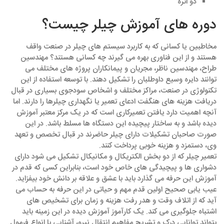
دو اثره
دوره های آموزش چیلر چیست؟
مخاطبین یا کسانی که به کاربرد سیستم های چیلر در صنعت واقف
هستند و از این فناوری بهره می ‌گیرند چه کسانی هستند؟ مهندسین
طراح، مهندسین ناظر، مجریان و پیمانکاران پروژه‌ های مختلف می
‌توانند دایره وسیع داوطلبان را تشکیل دهند. با توسعه استفاده از این
تکنولوژی در صنعت، مراکز مختلف و اشخاص سودجوی بسیاری در قبال
دریافت هزینه ‌های هنگفت ادعای تعمیر یا نگهداری چیلرها را دارند. اما
آنچه اهمیت دارد یافتن تعمیرکاری است که در یک مرکز معتبر آموزش
دیده باشد و به ساختار پیچیده این دستگاه‌ ها مسلط باشد. در این
صورت صاحبان تشکیلات دارای چیلر حاضرند در قبال تخصص و تعهد
وی، دستمزد و هزینه خوبی پرداخت کنند.
تعمیر چیلر که از دو بخش الکتریکال و مکانیکال تشکیل می ‌شود دارای
دشواری ‌ها و پیچیدگی‌ های خاص خود است، بنابراین کسی که قدم در
آموزش این حرفه می ‌گذارد باید با عشق و علاقه بر دانش خود بیفزاید.
عیب یابی صحیح اولین قدم مهم و حیاتی در این حرفه به حساب می
آید که از اتلاف وقت و هدر رفت هزینه و زمان برای تشخیص‌ های
اشتباه جلوگیری می ‌کند. یک کارآموز آموزش دیده در این زمینه باید
بتواند توانایی درک و تشریح مفاهیم انتقال نیرو، آشنایی با انواع فرمول