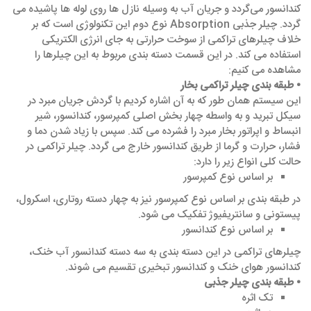
کندانسور می‌گردد و جریان آب به وسیله نازل‌ ها روی لوله ‌ها پاشیده می
‌گردد. چیلر جذبی Absorption نوع دوم این تکنولوژی است که بر
خلاف چیلرهای تراکمی از سوخت حرارتی به جای انرژی الکتریکی
استفاده می ‌کند. در این قسمت دسته ‌بندی مربوط به این چیلرها را
مشاهده می‌ کنیم:
• طبقه ‌بندی چیلر تراکمی بخار
این سیستم همان طور که به آن اشاره کردیم با گردش جریان مبرد در
سیکل تبرید و به واسطه چهار بخش اصلی کمپرسور، کندانسور، شیر
انبساط و اپراتور بخار مبرد را فشرده می ‌کند. سپس با زیاد شدن دما و
فشار، حرارت و گرما از طریق کندانسور خارج می‌ گردد. چیلر تراکمی در
حالت کلی انواع زیر را دارد:
بر اساس نوع کمپرسور
در طبقه بندی بر اساس نوع کمپرسور نیز به چهار دسته روتاری، اسکرول،
پیستونی و سانتریفیوژ تفکیک می شود.
بر اساس نوع کندانسور
چیلرهای تراکمی در این دسته بندی به سه دسته کندانسور آب خنک،
کندانسور هوای خنک و کندانسور تبخیری تقسیم می ‌شوند.
• طبقه ‌بندی چیلر جذبی
تک اثره