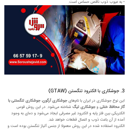
• به عیوب ذوب ناقص حساس است.
3. جوشکاری با الکترود تنگستن (GTAW)
این نوع جوشکاری در ایران با نام‌های
جوشکاری آرگون
،
جوشکاری تنگستنی با
گاز محافظ خ
نثی
و
جوشکاری تیگ
شناخته می‌شود. در این روش قوس
الکتریکی بین فلز پایه و الکترود غیر مصرفی ایجاد می‌شود و دمای به وجود
آمده از آن باعث ذوب و اتصال قطعات خواهد شد.
الکترود استفاده شده در این روش معمولا از جنس آلیاژ تنگستن بوده است و