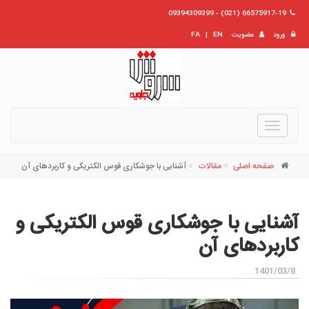
66575917-19 (021) - 09394309399
ورود
عضویت
EN
|
FA
Toggle
navigation
صفحه اصلی
مقالات
آشنایی با جوشکاری قوس الکتریکی و کاربردهای آن
آشنایی با جوشکاری قوس الکتریکی و
کاربردهای آن
1401/03/8