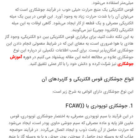
میلی‌متر استفاده می‌شود.
قوس الکتریکی یک منبع حرارت خیلی خوب در فرآیند جوشکاری است که
می‌توان آن را با شدت حرارت زیاد به وجود آورد. این قوس در بین یک میله
الکتریکی مصرفی و یک قطعه از کار ایجاد می‌شود. گاهی اوقات به این میله
الکتریکی (الکترود چوبی) نیز می‌گویند.
به این نکته دقت کنید، برای برقراری قوس الکتریکی بین دو الکتریکی، وجود گاز
هادی یا هوا ضروری است، به معنای این که در شرایط معمولی انجام دادن این
جوشکاری امکان‌پذیر نیست. برای کسب اطلاعات تکمیلی تر درباره این نوع
جوشکاری علاوه بر مطالعه ادامه این مقاله پیشنهاد می کنیم در
دوره
آموزش
جوشکاری
نیز شرکت کرده و دانش خود را با کار عملی تلفیق کنید.
انواع جوشکاری قوس الکتریکی و کاربردهای آن
این نوع جوشکاری دارای انواعی به شرح زیر است:
1. جوشکاری توپودری یا ((FCAW
در این فرآیند با سیم توپودری مصرفی، به اختصار جوشکاری توپودری، قوس
مابین فلز پایه و ماده مصرفی که سیم جوشی حاوی پودر است، ایجاد می‌شود
که حرارت حاصل از آن باعث ذوب و ایجاد اتصال می‌گردد. در فرآیند حوضچه
مذاب که به وسیله دود حاصل از سوختن پودر جوش و یا به وسیله گاز با منبع